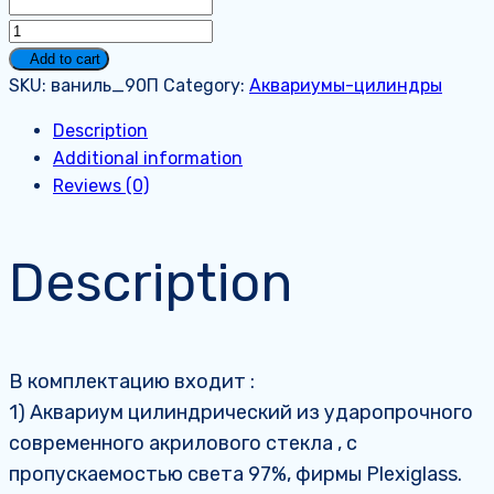
Аквариум
на
Add to cart
90
SKU:
ваниль_90П
Category:
Аквариумы-цилиндры
литров.
Description
Премиум.
Additional information
quantity
Reviews (0)
Description
В комплектацию входит :
1) Аквариум цилиндрический из ударопрочного
современного акрилового стекла , с
пропускаемостью света 97%, фирмы Plexiglass.