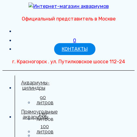
Перейти
к
Официальный представитель в Москве
содержимому
0
КОНТАКТЫ
г. Красногорск . ул. Путилковское шоссе 112-24
Аквариумы-
цилиндры
90
литров
Прямоугольные
130
аквариумы
литров
100
150
литров
литров