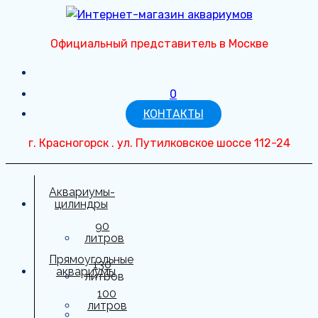
Перейти
к
Официальный представитель в Москве
содержимому
0
КОНТАКТЫ
г. Красногорск . ул. Путилковское шоссе 112-24
Аквариумы-
цилиндры
90
литров
Прямоугольные
130
аквариумы
литров
100
150
литров
литров