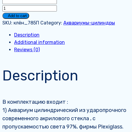
Аквариум
на
Add to cart
785
SKU:
клён_785П
Category:
Аквариумы-цилиндры
литров.
Description
Премиум.
Additional information
quantity
Reviews (0)
Description
В комплектацию входит :
1) Аквариум цилиндрический из ударопрочного
современного акрилового стекла , с
пропускаемостью света 97%, фирмы Plexiglass.