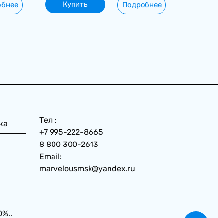
Купить
обнее
Подробнее
Тел :
ка
+7 995-222-8665
8 800 300-2613
Email:
marvelousmsk@yandex.ru
0%.
.