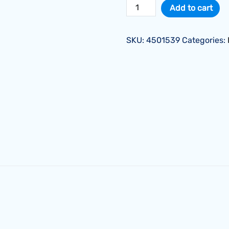
Набор
Add to cart
кораллов
-
SKU:
4501539
Categories:
2
quantity