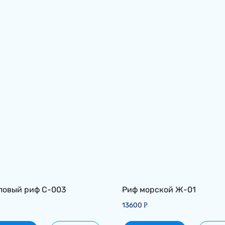
s
ловый риф С-003
Риф морской Ж-01
13600
Р