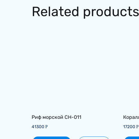
Related product
Риф морской СH-011
Корал
41300
17200
Р
Р