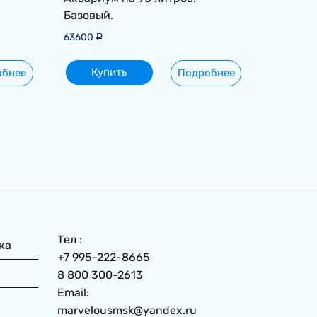
Базовый.
63600
Р
Купить
обнее
Подробнее
Тел :
ка
+7 995-222-8665
8 800 300-2613
Email:
marvelousmsk@yandex.ru