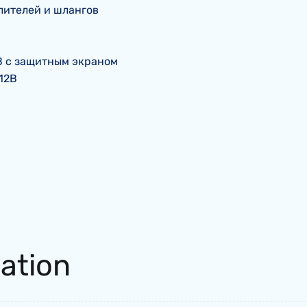
ылителей и шлангов
В с защитным экраном
 12В
mation