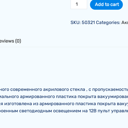
Аквариум
Add to cart
на
1766
SKU:
50321
Categories:
Ак
литров.
Премиум.
Тумба
eviews (0)
800
мм.
quantity
го современного акрилового стекла , с пропускаемостью
циального армированного пластика покрыта вакуумирова
я изготовлена из армированного пластика покрыта ваку
роенным светодиодным освещением на 12В пульт управле