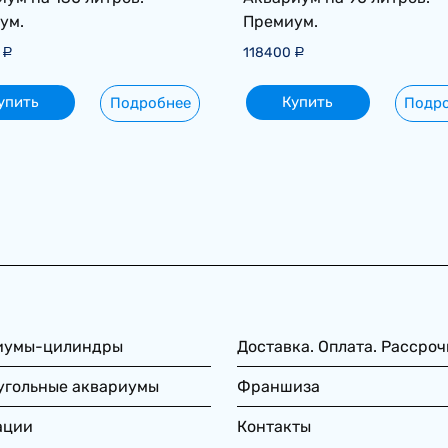
ум.
Премиум.
0
118400
Р
Р
упить
Купить
Подробнее
Подр
иумы-цилиндры
Доставка. Оплата. Рассроч
угольные аквариумы
Франшиза
ации
Контакты