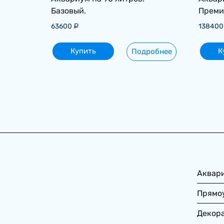
Базовый.
Преми
63600
13840
Р
Купить
К
Подробнее
Аквар
Прямо
Декор