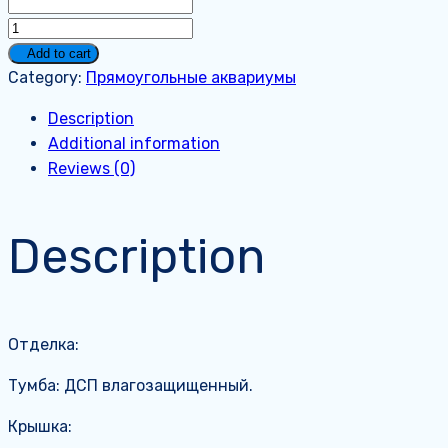
Коралловый
риф_500_4
Add to cart
quantity
Category:
Прямоугольные аквариумы
Description
Additional information
Reviews (0)
Description
Отделка:
Тумба: ДСП влагозащищенный.
Крышка: