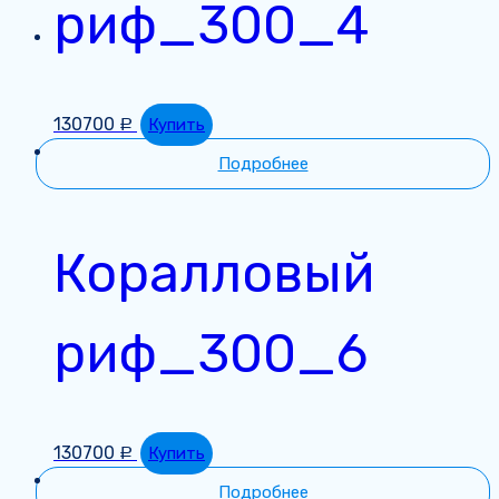
риф_300_4
130700
Купить
Р
Подробнее
Коралловый
риф_300_6
130700
Купить
Р
Подробнее