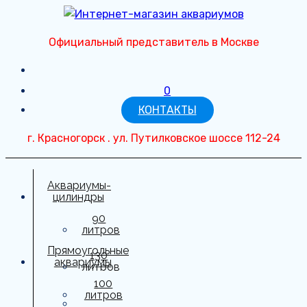
Перейти
к
Официальный представитель в Москве
содержимому
0
КОНТАКТЫ
г. Красногорск . ул. Путилковское шоссе 112-24
Аквариумы-
цилиндры
90
литров
Прямоугольные
130
аквариумы
литров
100
150
литров
литров