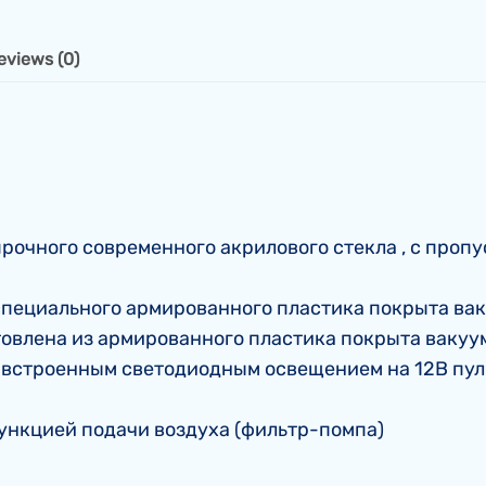
eviews (0)
рочного современного акрилового стекла , с проп
 специального армированного пластика покрыта ва
товлена из армированного пластика покрыта вакуу
 встроенным светодиодным освещением на 12В пуль
ункцией подачи воздуха (фильтр-помпа)