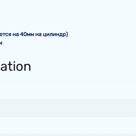
ется на 40мм на цилиндр)
м
mation