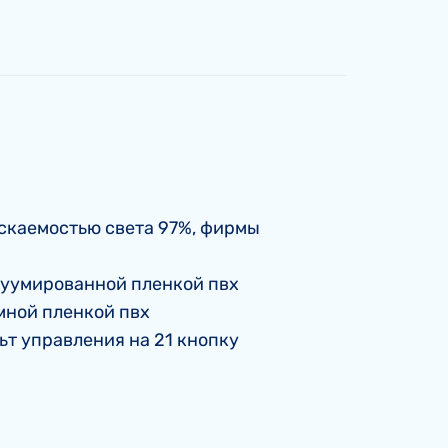
ускаемостью света 97%, фирмы
куумированной пленкой пвх
мной пленкой пвх
т управления на 21 кнопку