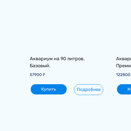
Аквариум на 90 литров.
Аквари
Базовый.
Преми
57900
12280
Р
Купить
К
Подробнее