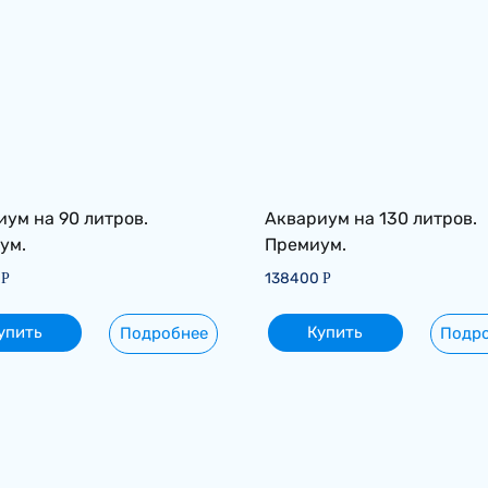
ум на 90 литров.
Аквариум на 130 литров.
ум.
Премиум.
0
138400
Р
Р
упить
Купить
Подробнее
Подр