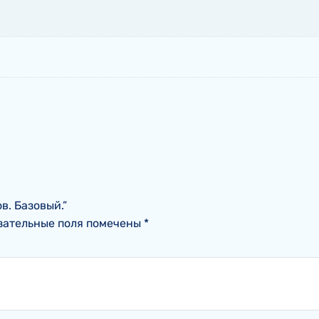
ов. Базовый.”
зательные поля помечены
*