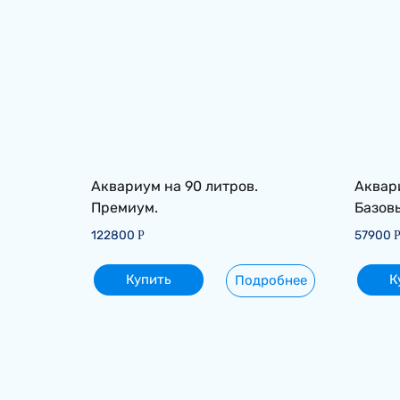
Аквариум на 90 литров.
Аквари
Премиум.
Базов
122800
57900
Р
Купить
К
Подробнее