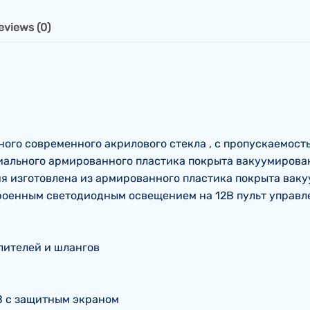
eviews (0)
го современного акрилового стекла , с пропускаемостью
циального армированного пластика покрыта вакуумирова
я изготовлена из армированного пластика покрыта ваку
роенным светодиодным освещением на 12В пульт управле
ылителей и шлангов
В с защитным экраном