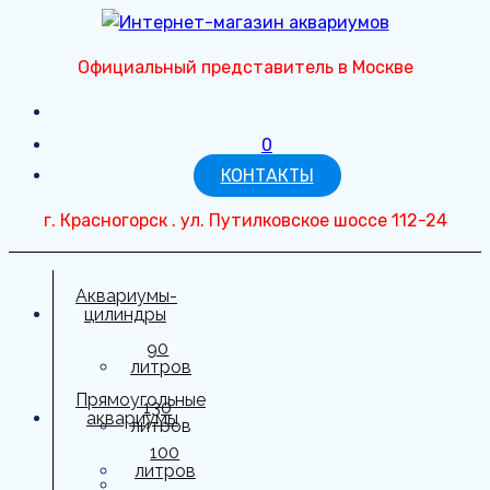
Перейти
к
Официальный представитель в Москве
содержимому
0
КОНТАКТЫ
г. Красногорск . ул. Путилковское шоссе 112-24
Аквариумы-
цилиндры
90
литров
Прямоугольные
130
аквариумы
литров
100
150
литров
литров