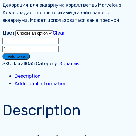
Декорация для аквариума коралл ветвь Marvelous
Aqva создаст неповторимый дизайн вашего
аквариума. Может использоваться как в пресной
Цвет
Clear
Коралл
-
Add to cart
035
SKU:
korall035
Category:
Кораллы
quantity
Description
Additional information
Description