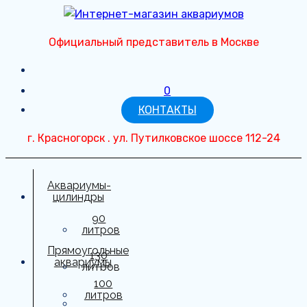
Перейти
к
Официальный представитель в Москве
содержимому
0
КОНТАКТЫ
г. Красногорск . ул. Путилковское шоссе 112-24
Аквариумы-
цилиндры
90
литров
Прямоугольные
130
аквариумы
литров
100
150
литров
литров