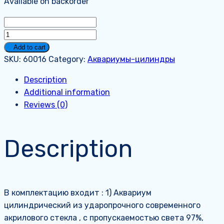
Available on backorder
Аквариум
на
Add to cart
90
SKU:
60016
Category:
Аквариумы-цилиндры
литров.
Description
Стандарт+.
Additional information
quantity
Reviews (0)
Description
В комплектацию входит : 1) Аквариум
цилиндрический из ударопрочного современного
акрилового стекла , с пропускаемостью света 97%,