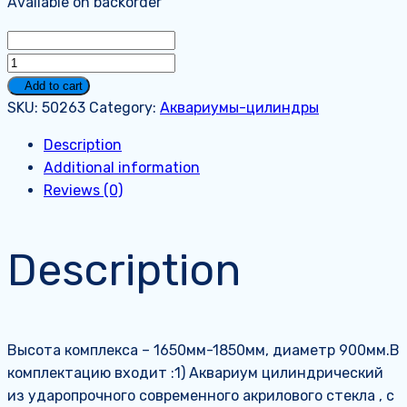
Available on backorder
Аквариум
на
Add to cart
635
SKU:
50263
Category:
Аквариумы-цилиндры
литров.
Description
Премиум.
Additional information
quantity
Reviews (0)
Description
Высота комплекса – 1650мм-1850мм, диаметр 900мм.В
комплектацию входит :1) Аквариум цилиндрический
из ударопрочного современного акрилового стекла , с