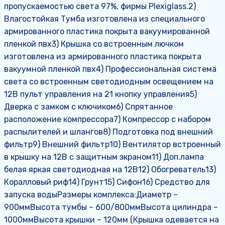
пропускаемостью света 97%, фирмы Plexiglass.2)
Влагостойкая Тумба изготовлена из специального
армированного пластика покрыта вакуумированной
пленкой пвх3) Крышка со встроенным лючком
изготовлена из армированного пластика покрыта
вакуумной пленкой пвх4) Профессиональная система
света со встроенным светодиодным освещением на
12В пульт управления на 21 кнопку управления5)
Дверка с замком с ключиком6) Спрятанное
расположение компрессора7) Компрессор с набором
распылителей и шлангов8) Подготовка под внешний
фильтр9) Внешний фильтр10) Вентилятор встроенный
в крышку на 12В с защитным экраном11) Доп.лампа
белая яркая светодиодная на 12В12) Обогреватель13)
Коралловый риф14) Грунт15) Сифон16) Средство для
запуска водыРазмеры комплекса:Диаметр –
900ммВысота тумбы – 600/800ммВысота цилиндра –
1000ммВысота крышки – 120мм (Крышка одевается на