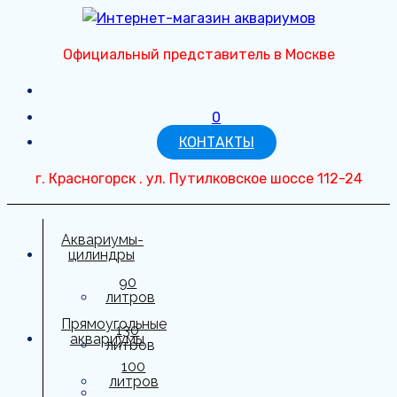
Перейти
к
Официальный представитель в Москве
содержимому
0
КОНТАКТЫ
г. Красногорск . ул. Путилковское шоссе 112-24
Аквариумы-
цилиндры
90
литров
Прямоугольные
130
аквариумы
литров
100
150
литров
литров