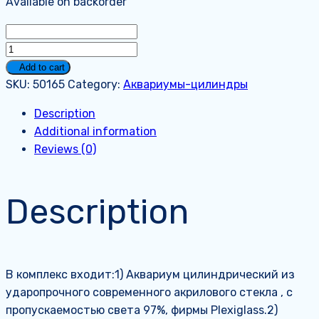
Available on backorder
Аквариум
на
Add to cart
282
SKU:
50165
Category:
Аквариумы-цилиндры
литров.
Description
Базовый.
Additional information
quantity
Reviews (0)
Description
В комплекс входит:1) Аквариум цилиндрический из
ударопрочного современного акрилового стекла , с
пропускаемостью света 97%, фирмы Plexiglass.2)