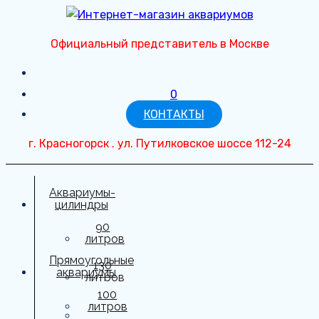
Перейти
к
Официальный представитель в Москве
содержимому
0
КОНТАКТЫ
г. Красногорск . ул. Путилковское шоссе 112-24
Аквариумы-
цилиндры
90
литров
Прямоугольные
130
аквариумы
литров
100
150
литров
литров