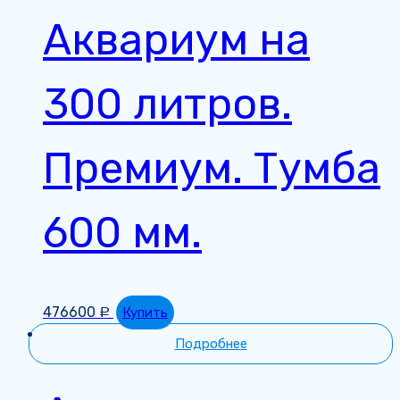
Аквариум на
300 литров.
Премиум. Тумба
600 мм.
476600
Купить
Р
Подробнее