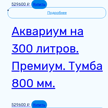
529600
Купить
Р
Подробнее
Аквариум на
300 литров.
Премиум. Тумба
800 мм.
529600
Купить
Р