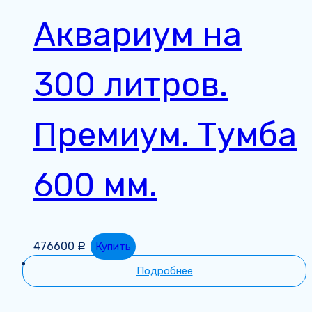
Аквариум на
300 литров.
Премиум. Тумба
600 мм.
476600
Купить
Р
Подробнее